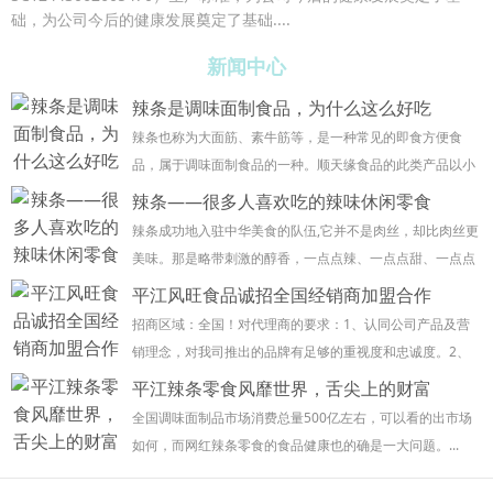
础，
为公司今后的健康发展奠定了基础
....
新闻中心
辣条是调味面制食品，为什么这么好吃
辣条也称为大面筋、素牛筋等，是一种常见的即食方便食
品，属于调味面制食品的一种。顺天缘食品的此类产品以小
麦粉或其他谷物粉类为主要原料，添加食盐、食品添加剂、
辣条——很多人喜欢吃的辣味休闲零食
香辛料及其它适量的辅料，经配料、挤压、蒸煮、成...
辣条成功地入驻中华美食的队伍,它并不是肉丝，却比肉丝更
美味。那是略带刺激的醇香，一点点辣、一点点甜、一点点
咸，一点点香，散发出诱人的气味，咬一口，劲道十足，辣
平江风旺食品诚招全国经销商加盟合作
条汁流入口中，那浓香按摩你嘴中的每一个角落...
招商区域：全国！对代理商的要求：1、认同公司产品及营
销理念，对我司推出的品牌有足够的重视度和忠诚度。2、
有强烈的合作意愿，具有同我公司共同进步，能够把公司产
平江辣条零食风靡世界，舌尖上的财富
品作为主营品牌经营。3、有完整的分销网络、具...
全国调味面制品市场消费总量500亿左右，可以看的出市场
如何，而网红辣条零食的食品健康也的确是一大问题。...